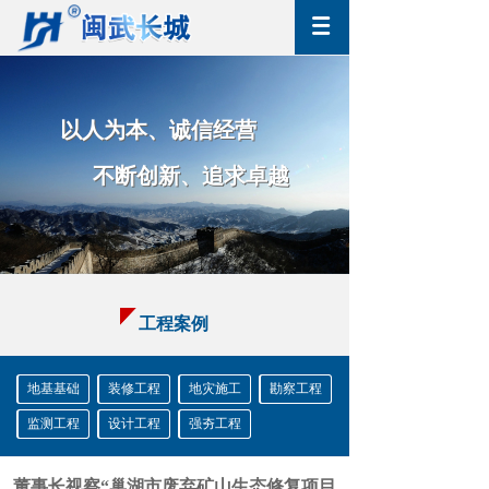
以人为
本、诚信经营
以人为
本、诚信经营
不断创新
、
追求卓越
不断创新
、
追求卓越
工程案例
地基基础
装修工程
地灾施工
勘察工程
监测工程
设计工程
强夯工程
董事长视察“巢湖市废弃矿山生态修复项目